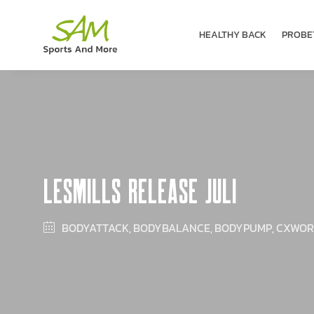
HEALTHY BACK
PROBE­
LESMILLS RELEASE JULI
BODYATTACK
BODYBALANCE
BODYPUMP
CXWO
,
,
,