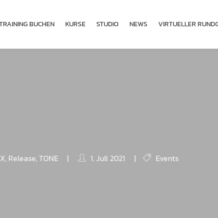
TRAINING BUCHEN
KURSE
STUDIO
NEWS
VIRTUELLER RUND
RX
Release
TONE
|
1. Juli 2021
|
Events
,
,