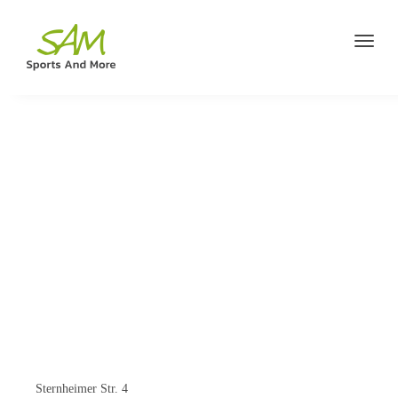
KONTAKTIERE
UNS!
Melde dich gerne telefonisch oder per Mail bei uns!
Sternheimer Str. 4