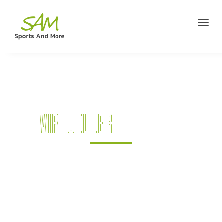
VIRTUELLER
RUND­GANG
Seht euch digital bei uns um oder
kommt gerne auch persönlich vorbei!