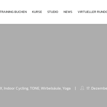
TRAINING BUCHEN
KURSE
STUDIO
NEWS
VIRTUELLER RUND
X
Indoor Cycling
TONE
Wirbelsäule
Yoga
|
17. Dezemb
,
,
,
,