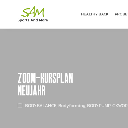
HEALTHY BACK
PROBE­
ZOOM-KURSPLAN
NEUJAHR
BODYBALANCE
Bodyforming
BODYPUMP
CXWOR
,
,
,