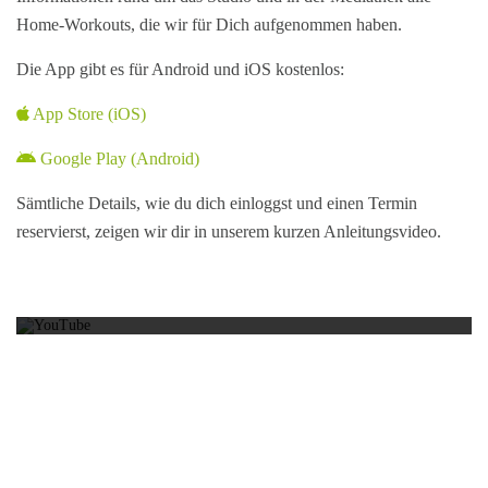
Home-Workouts, die wir für Dich aufgenommen haben.
Die App gibt es für Android und iOS kostenlos:
App Store (iOS)
Google Play (Android)
Sämtliche Details, wie du dich einloggst und einen Termin
reservierst, zeigen wir dir in unserem kurzen Anleitungs­video.
Mit dem Laden des Videos akzeptierst du die
Datenschutzerklärung von YouTube.
Mehr erfahren
Video laden
YouTube immer entsperren