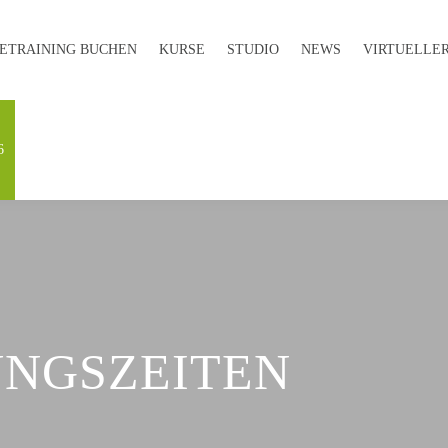
E­TRAINING BUCHEN
KURSE
STUDIO
NEWS
VIRTUELLER
6
NGSZEITEN