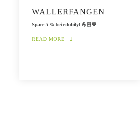
WALLERFANGEN
Spare 5 % bei edubily! 💪🏻💚
READ MORE