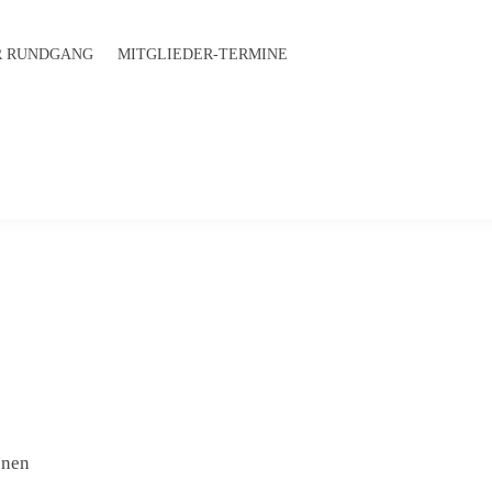
 RUND­GANG
MITGLIEDER-TERMINE
onen