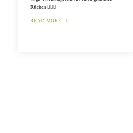
Rücken 🧘🏼‍♀️
READ MORE