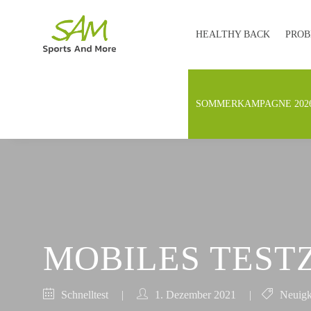
HEALTHY BACK
PROB
SOMMERKAMPAGNE 202
MOBILES TES
Schnelltest
|
1. Dezember 2021
|
Neuigk