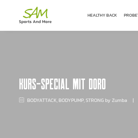
HEALTHY BACK
PROBE­
KURS-SPECIAL MIT DORO
BODYATTACK
BODYPUMP
STRONG by Zumba
|
,
,