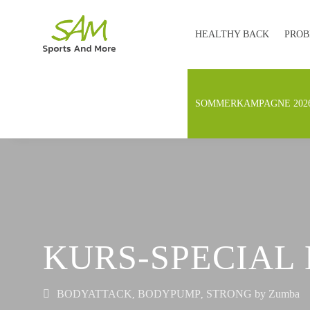
HEALTHY BACK
PROB
SOMMERKAMPAGNE 202
KURS-SPECIAL 
BODYATTACK
BODYPUMP
STRONG by Zumba
,
,